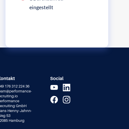
eingestellt
Kontakt
Social
49 176 312 224 36
eam@performance-
ecruiting.io
erformance
ecruiting GmbH
ans-Henny-Jahnn-
eg 53
2085 Hamburg