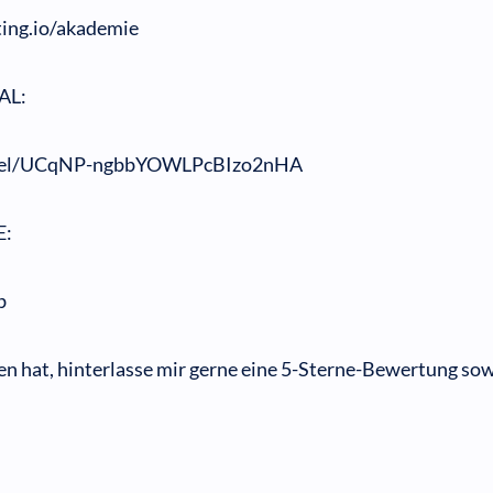
ing.io/akademie
AL:
nnel/UCqNP-ngbbYOWLPcBIzo2nHA
E:
b
n hat, hinterlasse mir gerne eine 5-Sterne-Bewertung sow
!