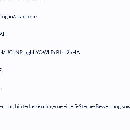
ing.io/akademie
AL:
nnel/UCqNP-ngbbYOWLPcBIzo2nHA
E:
b
n hat, hinterlasse mir gerne eine 5-Sterne-Bewertung sow
!