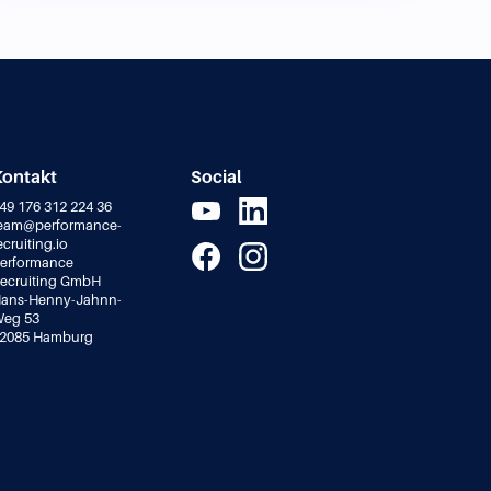
Kontakt
Social
49 176 312 224 36
eam@performance-
ecruiting.io
erformance
ecruiting GmbH
ans-Henny-Jahnn-
eg 53
2085 Hamburg